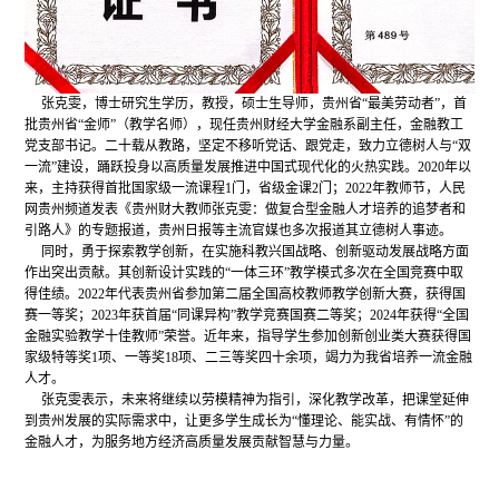
张克雯，博士研究生学历，教授，硕士生导师，贵州省“最美劳动者”，首
批贵州省“金师”（教学名师），现任贵州财经大学金融系副主任，金融教工
党支部书记。二十载从教路，坚定不移听党话、跟党走，致力立德树人与“双
一流”建设，踊跃投身以高质量发展推进中国式现代化的火热实践。2020年以
来，主持获得首批国家级一流课程1门，省级金课2门；2022年教师节，人民
网贵州频道发表《贵州财大教师张克雯：做复合型金融人才培养的追梦者和
引路人》的专题报道，贵州日报等主流官媒也多次报道其立德树人事迹。
同时，勇于探索教学创新，在实施科教兴国战略、创新驱动发展战略方面
作出突出贡献。其创新设计实践的“一体三环”教学模式多次在全国竞赛中取
得佳绩。2022年代表贵州省参加第二届全国高校教师教学创新大赛，获得国
赛一等奖；2023年获首届“同课异构”教学竞赛国赛二等奖；2024年获得“全国
金融实验教学十佳教师”荣誉。近年来，指导学生参加创新创业类大赛获得国
家级特等奖1项、一等奖18项、二三等奖四十余项，竭力为我省培养一流金融
人才。
张克雯表示，未来将继续以劳模精神为指引，深化教学改革，把课堂延伸
到贵州发展的实际需求中，让更多学生成长为“懂理论、能实战、有情怀”的
金融人才，为服务地方经济高质量发展贡献智慧与力量。